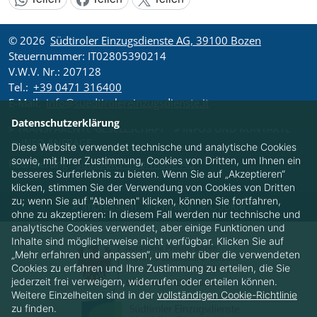
Inhalt teilen:
© 2026
Südtiroler Einzugsdienste AG, 39100 Bozen
Steuernummer: IT02805390214
V.W.V. Nr.: 207128
Tel.:
+39 0471 316400
E-Mail:
info@suedtirolereinzugsdienste.it
Datenschutzerklärung
TRANSPARENTE GESELLSCHAFT
INFOS UND KONTAKTE
INFO ANFRAGE
Diese Website verwendet technische und analytische Cookies
sowie, mit Ihrer Zustimmung, Cookies von Dritten, um Ihnen ein
Realisierung:
Südtiroler Informatik AG
besseres Surferlebnis zu bieten. Wenn Sie auf „Akzeptieren“
klicken, stimmen Sie der Verwendung von Cookies von Dritten
zu; wenn Sie auf "Ablehnen" klicken, können Sie fortfahren,
Impressum
Privacy
Cookie
ohne zu akzeptieren: In diesem Fall werden nur technische und
analytische Cookies verwendet, aber einige Funktionen und
Inhalte sind möglicherweise nicht verfügbar. Klicken Sie auf
„Mehr erfahren und anpassen“, um mehr über die verwendeten
Cookies zu erfahren und Ihre Zustimmung zu erteilen, die Sie
jederzeit frei verweigern, widerrufen oder erteilen können.
Weitere Einzelheiten sind in der
vollständigen Cookie-Richtlinie
zu finden.