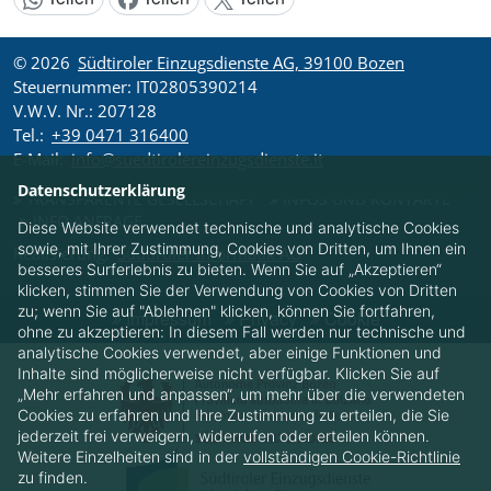
Inhalt teilen:
© 2026
Südtiroler Einzugsdienste AG, 39100 Bozen
Steuernummer: IT02805390214
V.W.V. Nr.: 207128
Tel.:
+39 0471 316400
E-Mail:
info@suedtirolereinzugsdienste.it
Datenschutzerklärung
TRANSPARENTE GESELLSCHAFT
INFOS UND KONTAKTE
INFO ANFRAGE
Diese Website verwendet technische und analytische Cookies
sowie, mit Ihrer Zustimmung, Cookies von Dritten, um Ihnen ein
Realisierung:
Südtiroler Informatik AG
besseres Surferlebnis zu bieten. Wenn Sie auf „Akzeptieren“
klicken, stimmen Sie der Verwendung von Cookies von Dritten
zu; wenn Sie auf "Ablehnen" klicken, können Sie fortfahren,
Impressum
Privacy
Cookie
ohne zu akzeptieren: In diesem Fall werden nur technische und
analytische Cookies verwendet, aber einige Funktionen und
Inhalte sind möglicherweise nicht verfügbar. Klicken Sie auf
„Mehr erfahren und anpassen“, um mehr über die verwendeten
Cookies zu erfahren und Ihre Zustimmung zu erteilen, die Sie
jederzeit frei verweigern, widerrufen oder erteilen können.
Weitere Einzelheiten sind in der
vollständigen Cookie-Richtlinie
zu finden.